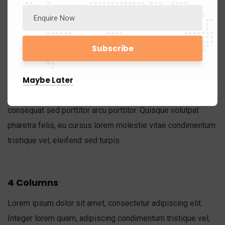
4 Columns
Lorem ipsum dolor sit amet, consectetur adipiscing elit.
Integer lorem quam, adipiscing condimentum tristique vel,
Maybe Later
eleifend sed turpis. Pellentesque cursus arcu id magna
euismod in molestie. Curabitur pellentesque massa eu nulla
consequat sed porttitor arcu porttitor. Quisque volutpat
pharetra felis, eu cursus lorem molestie vitae condimentum
tristique vel, eleifend sed turpis.
4 Columns
Lorem ipsum dolor sit amet, consectetur adipiscing elit.
Integer lorem quam, adipiscing condimentum tristique vel,